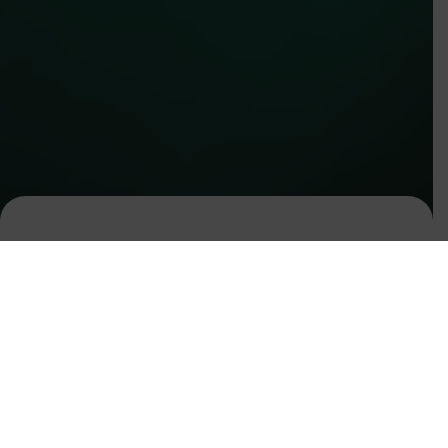
ក្នុងខែនៃក្តីស្រលាញ់នេះ ភូមិបាគង សូម
នាំមកជូនលោកអ្នកនូវចម្រៀងពិសេស
មួយបទ គឺ “ចំប៉ីសៀមរាប” ជាសំនៀងដើម
របស់លោកតា ស៊ិន ស៊ីសាមុត និងច្រៀង
ឡើងវិញដោយកញ្ញា ស៊ីន សេដ្ឋសុជ្ឈតា។
សូមអោយមនោសញ្ចេតនានៃបទនេះ រំលឹក
អ្នកពីភាពទាក់ទាញ និងប្រវត្តិសាស្រ្តនៃ