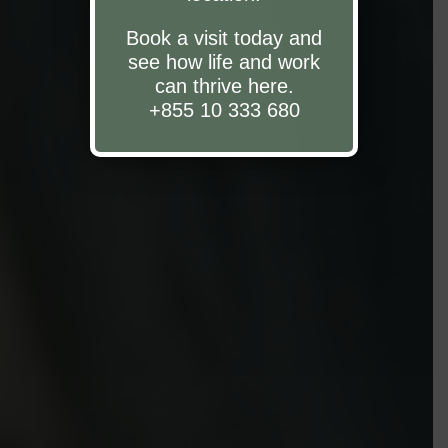
Book a visit today and
see how life and work
can thrive here.
+855 10 333 680