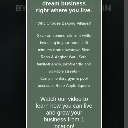
dream business
BY SETSOCHHATA SIN
right where you live.
Posted on
February 28, 2024
Why Choose Bakong Village?
Save on commercial rent while
investing in your home •
15
minutes from downtown Siem
Reap & Angkor Wat •
Safe,
family-friendly, pet-friendly, and
walkable streets •
Complimentary gym & pool
access at Rose Apple Square
Watch our video to
learn how you can live
and grow your
business from 1
location!