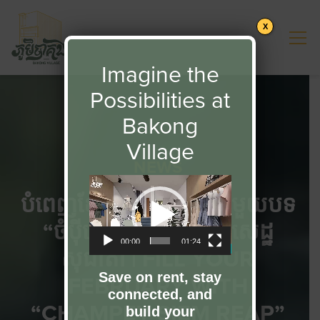
X
Imagine the
Possibilities at
Bakong
Village
NEWS
Video
បំពេញខែនៃក្តីស្រលាញ់ជាមួយបទ
Player
“ចំប៉ីសៀមរាប” ដោយ សេដ្ឋ
00:00
01:24
សុជាតា | FILL YOUR
FEBRUARY WITH
Save on rent, stay
connected, and
“CHAMPEY SIEM REAP”
build your